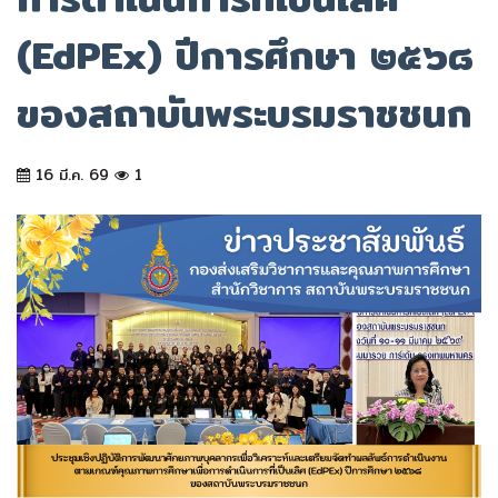
(EdPEx) ปีการศึกษา ๒๕๖๘
ของสถาบันพระบรมราชชนก
16 มี.ค. 69
1