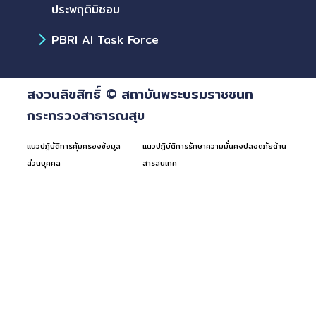
ประพฤติมิชอบ
PBRI AI Task Force
สงวนลิขสิทธิ์ © สถาบันพระบรมราชชนก
กระทรวงสาธารณสุข
แนวปฏิบัติการคุ้มครองข้อมูล
แนวปฏิบัติการรักษาความมั่นคงปลอดภัยด้าน
ส่วนบุคคล
สารสนเทศ